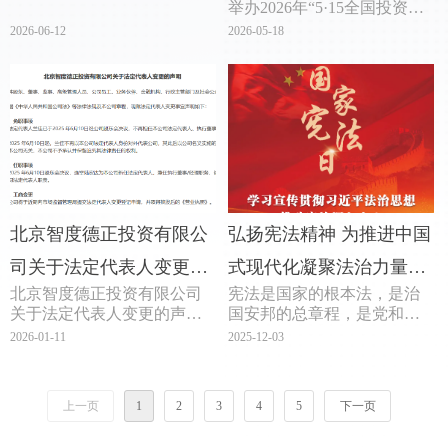
举办2026年“5·15全国投资者
南请查收
保护宣传日”活动。证监会党
2026-06-12
2026-05-18
委书记、主席吴清出席活
北京智度德正投资有限公
弘扬宪法精神 为推进中国
司关于法定代表人变更的
式现代化凝聚法治力量
北京智度德正投资有限公司
宪法是国家的根本法，是治
声明
——写在第十二个国家宪
关于法定代表人变更的声明
国安邦的总章程，是党和人
法日到来之际
民意志的集中体现。
2026-01-11
2025-12-03
致：全体股东、董事、监
今年12月4日，是我国第
事、高级管理人员、公司员
十二个国家宪法日。
工、业务伙伴、金融机构、
从举行首都各界纪念现
上一页
1
2
3
4
5
下一页
行政主管部门及社会公众
行宪法公布施行30周年大
会，到2018年修改完善宪