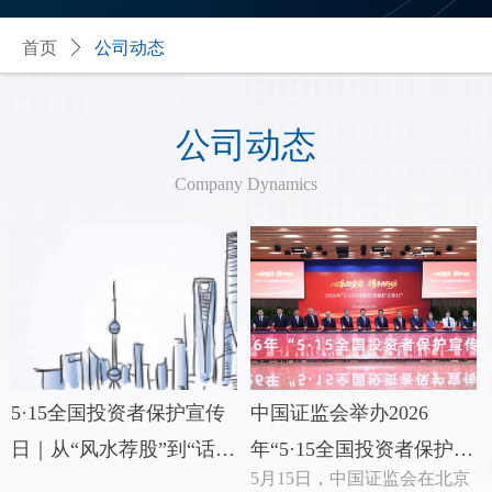
首页
ꄲ
公司动态
公司动态
Company Dynamics
5·15全国投资者保护宣传
中国证监会举办2026
日｜从“风水荐股”到“话术
年“5·15全国投资者保护宣
5月15日，中国证监会在北京
陷阱”——您有一份防非指
传日”活动